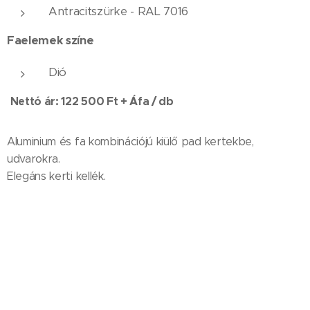
Antracitszürke - RAL 7016
Faelemek színe
Dió
Nettó ár: 122 500 Ft + Áfa / db
Aluminium és fa kombinációjú kiülő pad kertekbe,
udvarokra.
Elegáns kerti kellék.
A BERLIN pad összetevő elemei:
2 alumínium láb
6 db. fenyőléc
összeszerelési elem/készlet
Fém elemek kivitelezése: