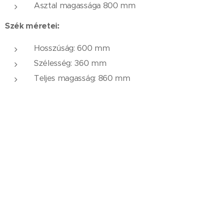
Asztal magassága 800 mm
Szék méretei:
Hosszúság: 600 mm
Szélesség: 360 ​​mm
Teljes magasság: 860 mm
A megadott méretek a garnitúra egyes elemeire
vonatkoznak.
Anyag:
garnitúra szerkezet:
horganyzott és
porfestett zártszelvény és beton asztallap
gránitlappal
szerkezet színe:
RAL 9005 fekete vagy RAL
7016 antracitszürke