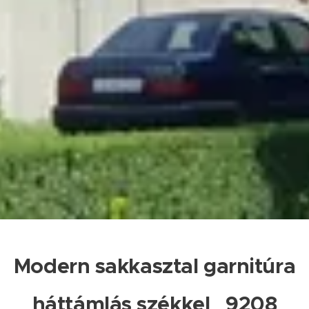
Modern sakkasztal garnitúra
háttámlás székkel 9208