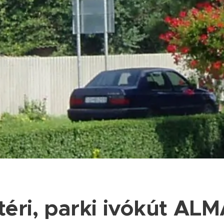
téri, parki ivókút AL