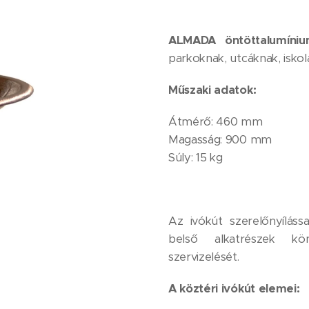
ALMADA
öntöttalumíni
parkoknak, utcáknak, isko
Műszaki adatok:
Átmérő: 460 mm
Magasság: 900 mm
Súly: 15 kg
Az ivókút szerelőnyíláss
belső alkatrészek kö
szervizelését.
A köztéri ivókút elemei: