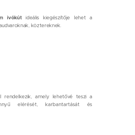
um
ivókút
ideális kiegészítője lehet a
laudvaroknak, köztereknek.
al rendelkezik, amely lehetővé teszi a
nnyű elérését, karbantartását és