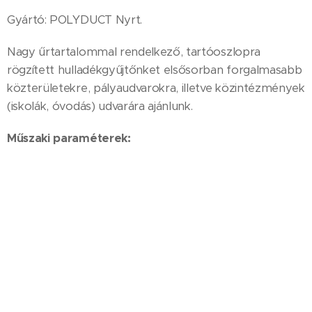
Gyártó: POLYDUCT Nyrt.
Nagy űrtartalommal rendelkező, tartóoszlopra
rögzített hulladékgyűjtőnket elsősorban forgalmasabb
közterületekre, pályaudvarokra, illetve közintézmények
(iskolák, óvodás) udvarára ajánlunk.
Műszaki paraméterek:
Tartály átmérője: 370 mm
Mélység: 450 mm
Magasság: 920 mm
Űrtartalom: 45 liter
Tömege: 15 kg
Rögzítés: dűbeles kivitel
A rögzítéshez szükséges csavarok nem részei a