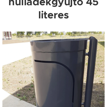
hulladékgyűjtő 45
literes