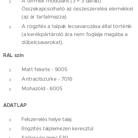
A termék moduláris (3 + 3 darab).
Összekapcsolható az összeszerelési elemekkel
(az ár tartalmazza).
A rögzítés a talpak lecsavarozása által történik
(a kerékpártároló ára nem foglalja magába a
dűbelcsavarokat).
RAL szín
Matt fekete - 9005
Antracitszürke - 7016
Mohazöld - 6005
ADATLAP
Felszerelés helye talaj
Rögzítés talplemezen keresztül
Szélesség (mm) 530