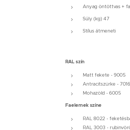
Anyag öntöttvas + f
Súly (kg) 47
Stílus átmeneti
RAL szín
Matt fekete - 9005
Antracitszürke - 701
Mohazöld - 6005
Faelemek színe
RAL 8022 - feketésb
RAL 3003 - rubinvör