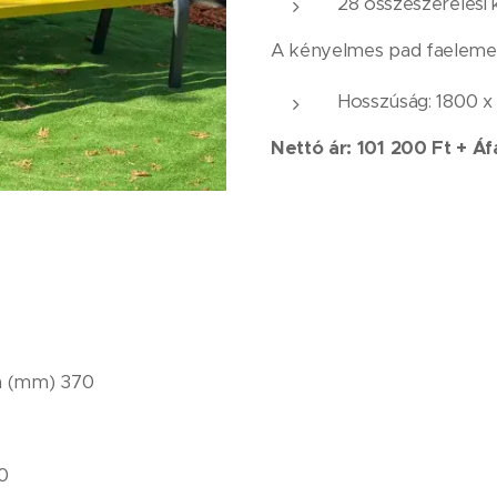
28 összeszerelési k
A kényelmes pad faeleme
Hosszúság: 1800 x
Nettó ár: 101 200 Ft + Áf
a (mm) 370
0