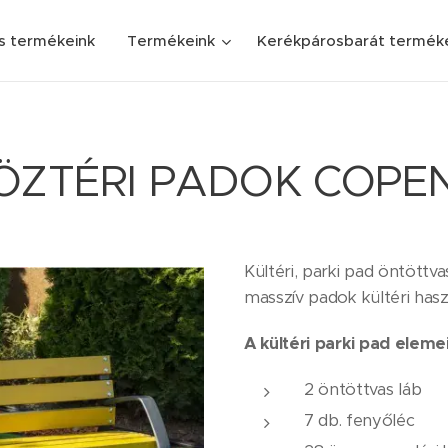
s termékeink
Termékeink
Kerékpárosbarát termék
KÖZTÉRI PADOK COP
Kültéri, parki pad öntöt
masszív padok kültéri hasz
A kültéri parki pad elemei
2 öntöttvas láb
7 db. fenyőléc