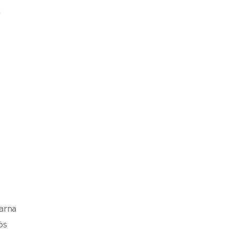
a
6
arna
ös