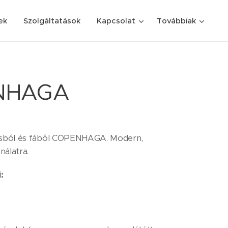
ek
Szolgáltatások
Kapcsolat
Továbbiak
ENHAGA
tvasból és fából COPENHAGA. Modern,
nálatra.
: