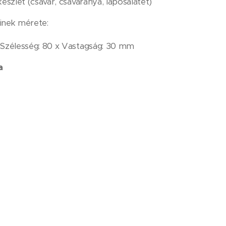
észlet (csavar, csavaranya, laposalátét)
inek mérete:
 Szélesség: 80 x Vastagság: 30 mm
a