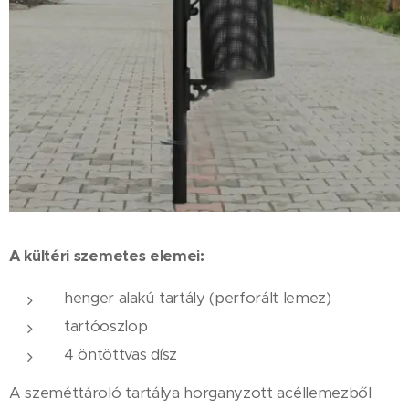
A kültéri szemetes elemei:
henger alakú tartály (perforált lemez)
tartóoszlop
4 öntöttvas dísz
A szeméttároló tartálya horganyzott acéllemezből