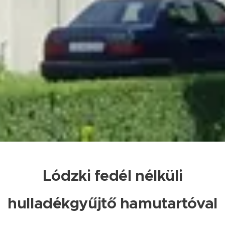
Lódzki fedél nélküli
hulladékgyűjtő hamutartóval