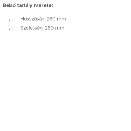
Belső tartály mérete:
Hosszúság: 280 mm
Szélesség: 280 ​​mm
Magasság: 700 mm
űrtartalom:
60 liter
Hamutartó:
igen, a belső tartályban kialakítva
Anyag:
külső vázszerkezet:
horganyzott és porfestett
40 x 40 mm-es zártszelvény
külső vázszerkezet színe:
RAL 9005 fekete
vagy RAL 7016 antracitszürke
belső tartály:
acéllemez