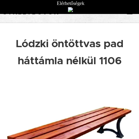
Elérhetőségek
STREETBÚTOR
Lódzki öntöttvas pad
háttámla nélkül 1106