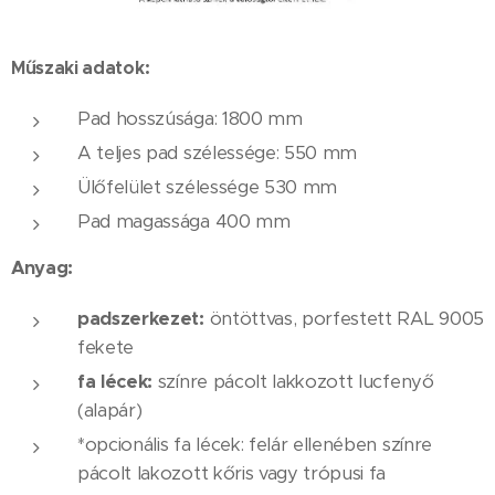
Műszaki adatok:
Pad hosszúsága: 1800 mm
A teljes pad szélessége: 550 ​​mm
Ülőfelület szélessége 530 mm
Pad magassága 400 mm
Anyag:
padszerkezet:
öntöttvas, porfestett RAL 9005
fekete
fa lécek:
színre pácolt lakkozott lucfenyő
(alapár)
*opcionális fa lécek: felár ellenében színre
pácolt lakozott kőris vagy trópusi fa