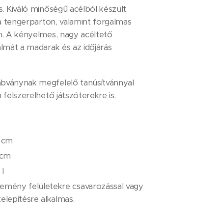
. Kiváló minőségű acélból készült.
 a tengerparton, valamint forgalmas
n. A kényelmes, nagy acéltető
almát a madarak és az időjárás
bványnak megfelelő tanúsítvánnyal
 felszerelhető játszóterekre is.
 cm
 cm
l
kemény felületekre csavarozással vagy
elepítésre alkalmas.