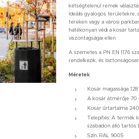
kétségtelenül remek választás
Ideális gyalogos területekre,
tereken vagy a városi parkba
hatékonyan védi a kosár tart
viszontagságai ellen
A szemetes a PN EN 1176 sza
rendelkezik, és biztonságosan
Méretek
Kosár magassága 128
A kosár átmérője 70
Kosár űrtartalma 240 
Telepítés: A termék 
szabadon álló tartós t
Szín: RAL 9005