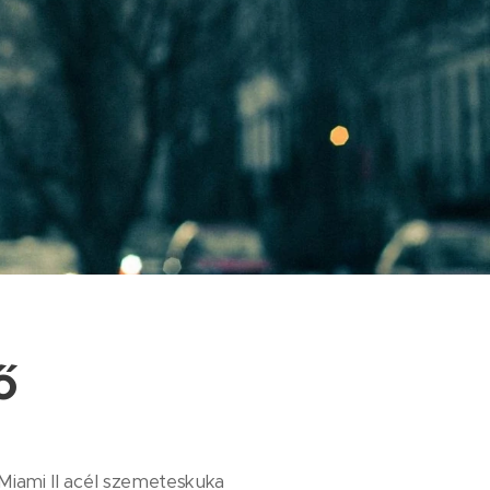
ő
 Miami II acél szemeteskuka