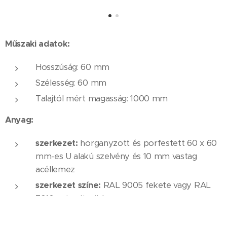
Műszaki adatok:
Hosszúság: 60 mm
Szélesség: 60 ​​mm
Talajtól mért magasság: 1000 mm
Anyag:
szerkezet:
horganyzott és porfestett 60 x 60
mm-es U alakú szelvény és 10 mm vastag
acéllemez
szerkezet színe:
RAL 9005 fekete vagy RAL
7016 antracitszürke
Telepítés: