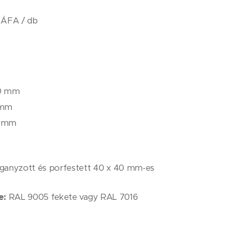
 ÁFA / db
50 mm
​​mm
0 mm
ganyzott és porfestett 40 x 40 mm-es
e:
RAL 9005 fekete vagy RAL 7016