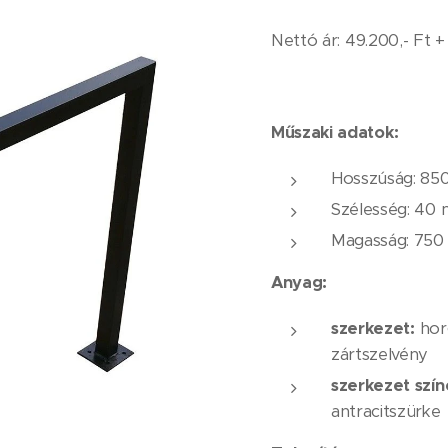
Nettó ár:
49.200,- Ft +
Műszaki adatok:
Hosszúság: 8
Szélesség: 40 
Magasság: 75
Anyag:
szerkezet:
hor
zártszelvény
szerkezet szín
antracitszürke