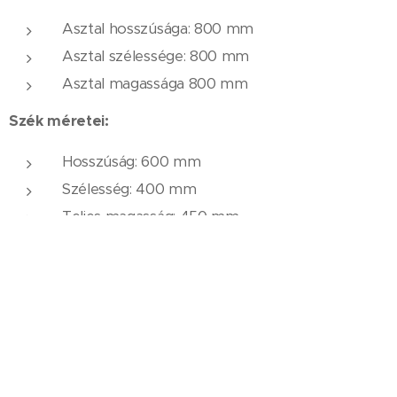
Asztal hosszúsága: 800 mm
Asztal szélessége: 800 ​​mm
Asztal magassága 800 mm
Szék méretei:
Hosszúság: 600 mm
Szélesség: 400 ​​mm
Teljes magasság: 450 mm
A megadott méretek a garnitúra egyes elemeire
vonatkoznak.
Anyag:
garnitúra szerkezet:
horganyzott és
porfestett zártszelvény és beton asztallap