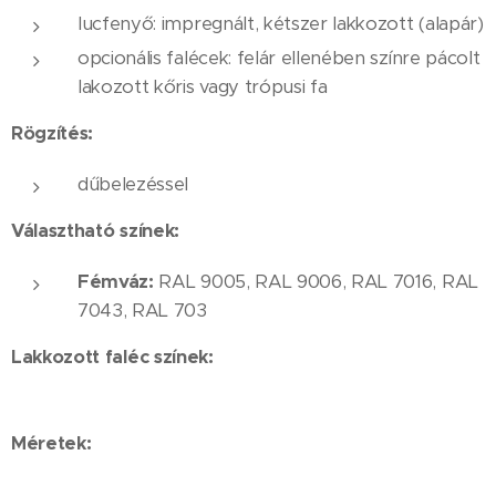
lucfenyő: impregnált, kétszer lakkozott (alapár)
opcionális falécek: felár ellenében színre pácolt
lakozott kőris vagy trópusi fa
Rögzítés:
dűbelezéssel
Választható színek:
Fémváz:
RAL 9005, RAL 9006, RAL 7016, RAL
7043, RAL 703
Lakkozott faléc színek:
Méretek:
60x60x60 cm