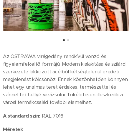
Az OSTRAWA virágedény rendkívül vonzó és
figyelemfelkeltő formájú. Modern kialakítása és szilárd
szerkezete lakkozott acélból kétségtelenül eredeti
megjelenést kölcsönöz. Ennek köszönhetően könnyen
lehet egy unalmas teret érdekes, természettel és
színnel teli hellyé varázsolni. Tökéletesen illeszkedik a
városi termékcsalád további elemeihez.
A standard szín:
RAL 7016
Méretek