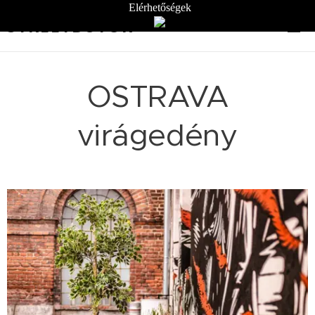
Elérhetőségek
STREETBÚTOR
OSTRAVA
virágedény