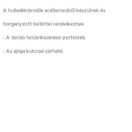
A hulladéktárolók acéllemezből készülnek és
horganyzott betéttel rendelkeznek.
- A tároló felületkezelése porfesték.
- Az ajtaja kulccsal zárható.
Műszaki adatok:
H x Sz x M: 400 x 300 x 940 mm
Űrtartalom: 3 x53 liter
A szelektív hulladékgyűjtő ajtó színe:
sárga 8190-
4,
fehér 8190-7, kék 8190-1
A hulladékgyűjtők egymástól függetlenül, önállóan is