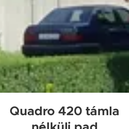
Quadro 420 támla
nélküli pad