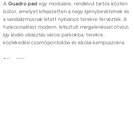
A
Quadro pad
egy moduláris, rendkívül tartós köztéri
bútor, amelyet kifejezetten a nagy igénybevételnek és
a vandalizmusnak kitett nyilvános terekre terveztek. A
funkcionalitást modern, letisztult megjelenéssel ötvözi,
így kiváló választás városi parkokba, terekre,
közlekedési csomópontokba és iskolai kampuszokra.
Súly:
210kg
Hosszúság:
220cm
Szélesség:
42cm
Magasság:
45cm
Nettó ár:
Szürke folyami kavics, trópusi fa vagy vörös
fenyő padlécekkel:
142 900,- Ft+ ÁFA/db