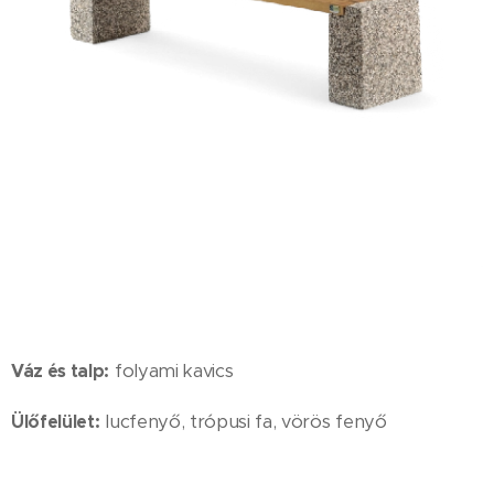
Váz és talp:
folyami kavics
Ülőfelület:
lucfenyő, trópusi fa, vörös fenyő