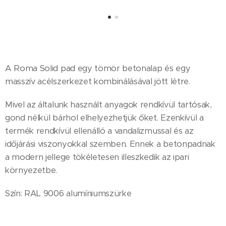
A Roma Solid pad egy tömör betonalap és egy
masszív acélszerkezet kombinálásával jött létre.
Mivel az általunk használt anyagok rendkívül tartósak,
gond nélkül bárhol elhelyezhetjük őket. Ezenkívül a
termék rendkívül ellenálló a vandalizmussal és az
időjárási viszonyokkal szemben. Ennek a betonpadnak
a modern jellege tökéletesen illeszkedik az ipari
környezetbe.
Szín: RAL 9006 alumíniumszürke
Nettó ár
: 142.300 Ft+ÁFA