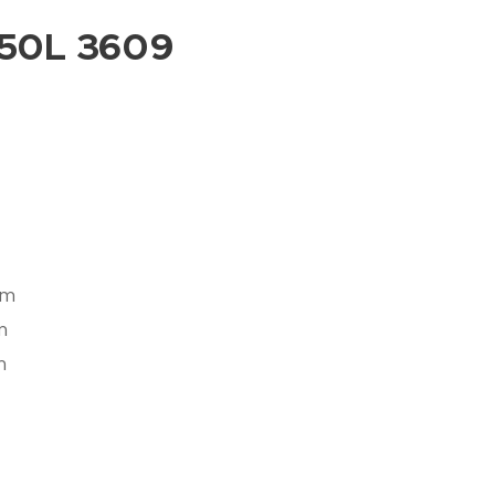
3x50L 3609
mm
m
m