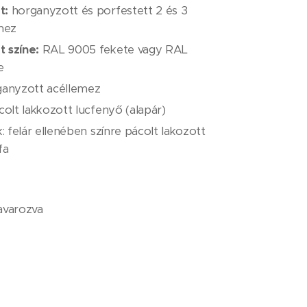
t:
horganyzott és porfestett 2 és 3
mez
t színe:
RAL 9005 fekete vagy RAL
e
ganyzott acéllemez
colt lakkozott lucfenyő (alapár)
k: felár ellenében színre pácolt lakozott
fa
avarozva
Ft + ÁFA / db
ltségét nem tartalmazza!