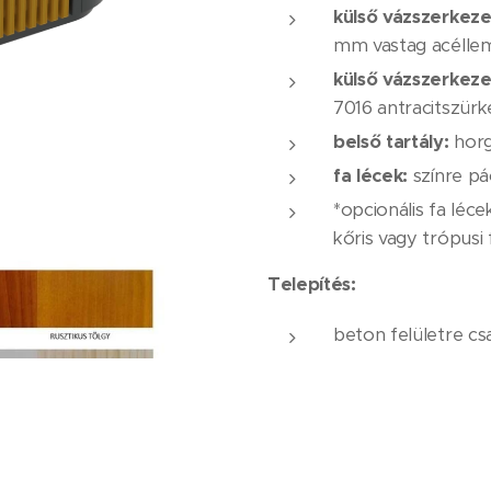
külső vázszerkeze
mm vastag acélle
külső vázszerkeze
7016 antracitszürk
belső tartály:
hor
fa lécek:
színre pá
*opcionális fa léce
kőris vagy trópusi 
Telepítés:
beton felületre cs
Nettó ár:
488.000,- 
A fenti ár a kiszállítás kö