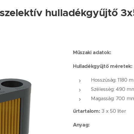
. szelektív hulladékgyűjtő 
Műszaki adatok:
Hulladékgyűjtő méretek:
Hosszúság: 1180 
Szélesség: 490 ​​m
Magasság: 700 m
űrtartalom:
3 x 50 liter
Anyag: