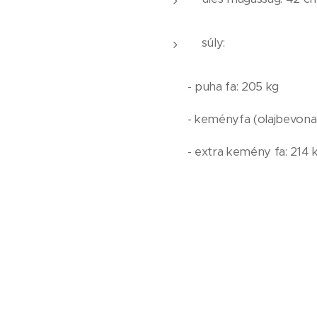
súly:
- puha fa: 205 kg
- keményfa (olajbevonat
- extra kemény fa: 214 
Leírás:
Ülés: puha fa
Beépítési módok csav
Akkumulátorcsomag 