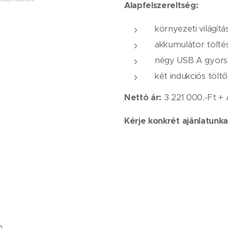
Alapfelszereltség:
környezeti világítá
akkumulátor tölté
négy USB A gyors
két indukciós töltő
Nettó ár:
3 221 000,-Ft +
Kérje konkrét ajánlatunka
m