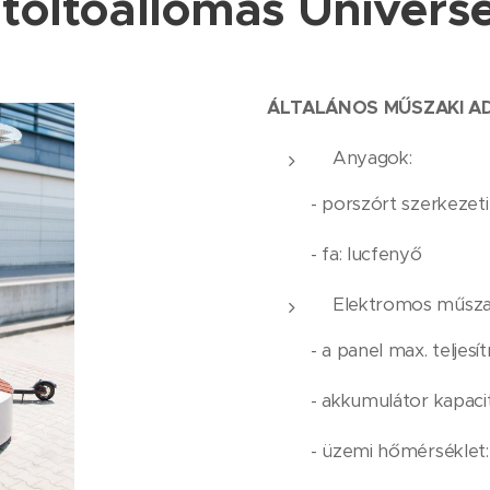
töltőállomás Universe
ÁLTALÁNOS MŰSZAKI A
Anyagok:
- porszórt szerkezeti
- fa: lucfenyő
Elektromos műsza
- a panel max. teljes
- akkumulátor kapaci
- üzemi hőmérséklet: