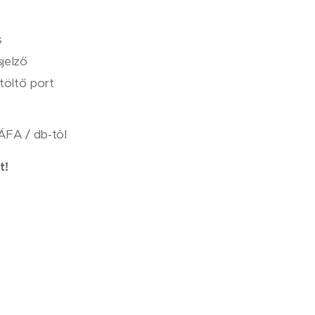
s
sjelző
töltő port
 ÁFA / db-tól
t!