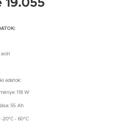
 19.055
DATOK:
 acél
ki adatok:
ítménye: 118 W
tása: 55 Ah
 -20°C - 60°C