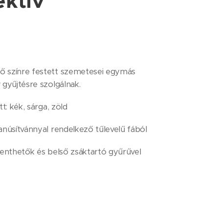
ektív
ző színre festett szemetesei egymás
v gyűjtésre szolgálnak.
tt: kék, sárga, zöld
núsítvánnyal rendelkező tűlevelű fából
illenthetők és belső zsáktartó gyűrűvel