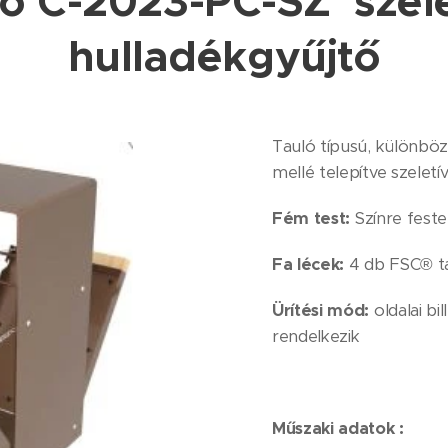
ó C-2023-PC-SZ szel
hulladékgyűjtő
Tauló típusú, különbö
mellé telepítve szeletí
Fém test:
Színre feste
Fa lécek:
4 db FSC® ta
Ürítési mód:
oldalai b
rendelkezik
Műszaki adatok :