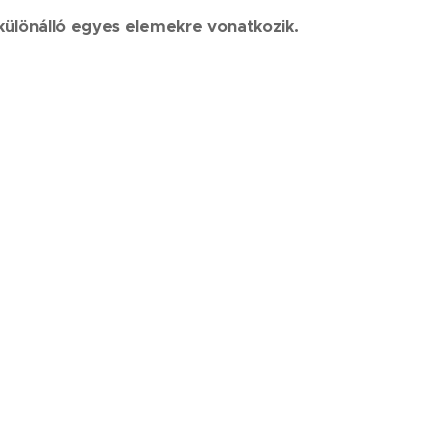
ülönálló egyes elemekre vonatkozik.
TÖLTÉS C-2023-PC.pdf