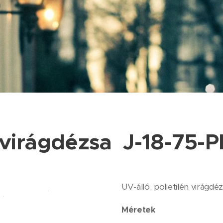
virágdézsa J-18-75-
UV-álló, polietilén virágdé
Méretek