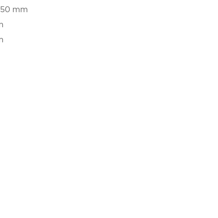
 750 mm
m
m
var, Kabai utca 62.