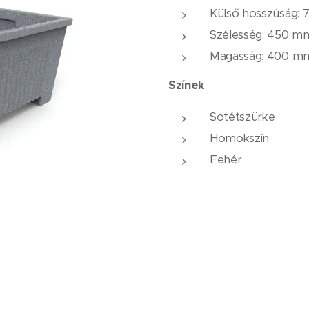
Külső hosszúság:
Szélesség: 450 m
Magasság: 400 m
Színek
Sötétszürke
Homokszín
Fehér
anyag- és Fémipari Nyilvánosan Működő Részvénytársaság, 4181 Nádud