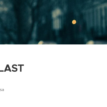
PLAST
zsa