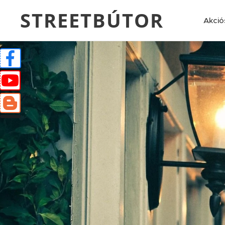
STREETBÚTOR
Akció