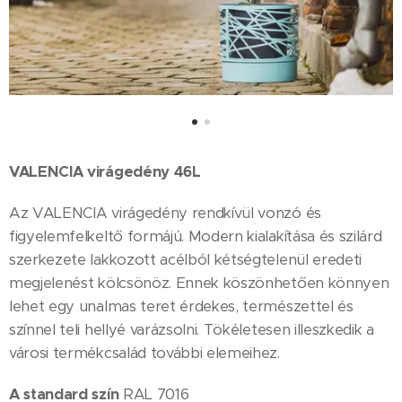
VALENCIA virágedény 46L
Az VALENCIA virágedény rendkívül vonzó és
figyelemfelkeltő formájú. Modern kialakítása és szilárd
szerkezete lakkozott acélból kétségtelenül eredeti
megjelenést kölcsönöz. Ennek köszönhetően könnyen
lehet egy unalmas teret érdekes, természettel és
színnel teli hellyé varázsolni. Tökéletesen illeszkedik a
városi termékcsalád további elemeihez.
A standard szín
RAL 7016