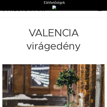
Elérhetőségek
STREETBÚTOR
VALENCIA
virágedény