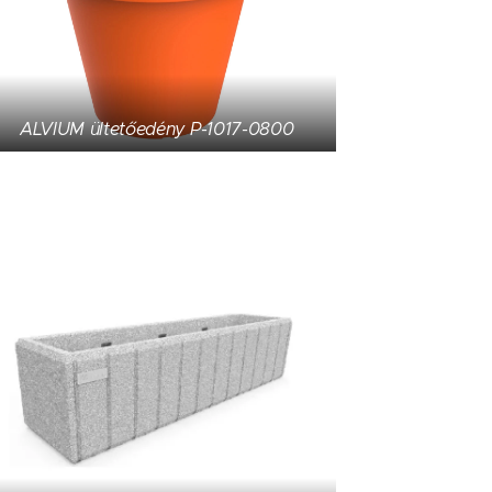
ALVIUM ültetőedény P-1017-0800