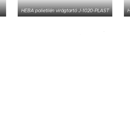
HEBA polietilén virágtartó J-1020-PLAST
H
Ültetőláda Ona J-18-75-PLAST