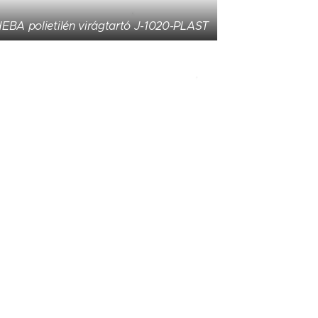
EBA polietilén virágtartó J-1020-PLAST
HEBA polietilén ívelt virágtartó J-1021-
45-PLAST