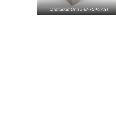
Ültetőláda Ona J-18-70-PLAST
HEBA polietilén mini virágtartó J-1021-
PLAST