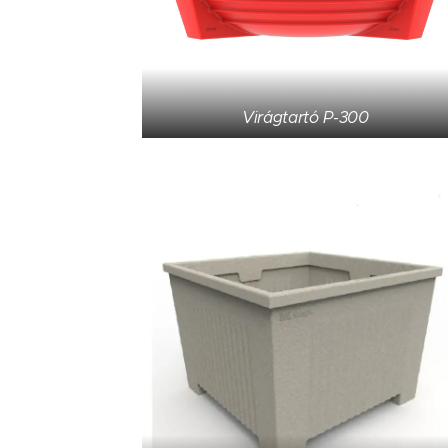
Virágtartó P-300