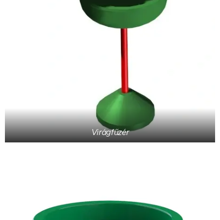
Virágfűzér