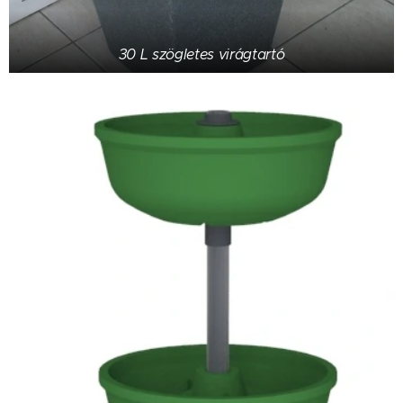
30 L szögletes virágtartó