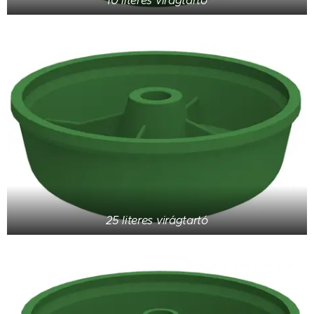
10 literes virágtartó
25 literes virágtartó