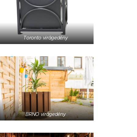
Toronto virágedény
BRNO virágedény