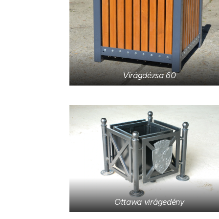
Virágdézsa 60
Ottawa virágedény