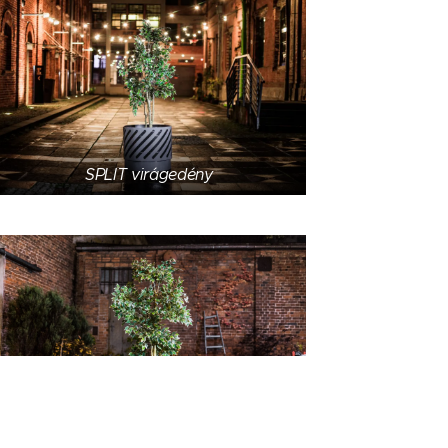
SPLIT virágedény
MALAGA virágedény