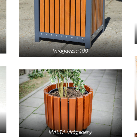
Virágdézsa 100
MALTA virágedény