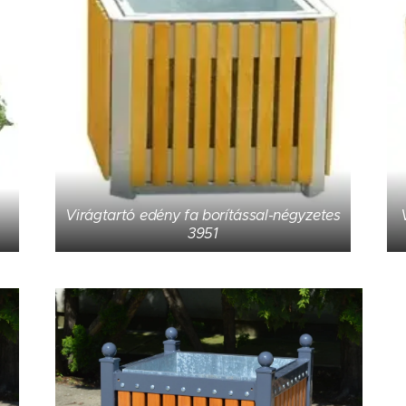
Virágtartó edény fa borítással-négyzetes
3951