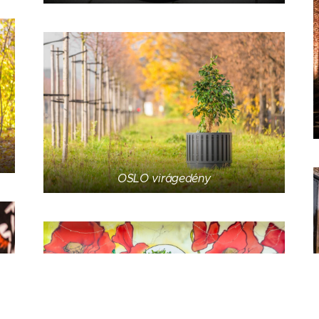
OSLO virágedény