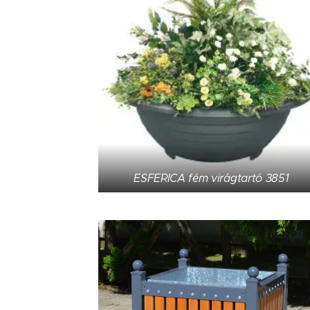
ESFERICA fém virágtartó 3851