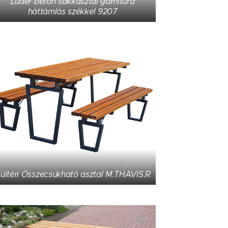
Luder beton sakkasztal garnitúra
háttámlás székkel 9207
ültéri Összecsukható asztal M.THAVIS.R