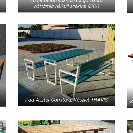
Luder beton sakkasztal garnitúra
háttámla nélküli székkel 9206
Pad-Asztal Garnitúra, Készlet THAVIS
K