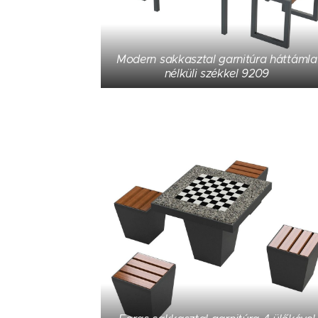
Modern sakkasztal garnitúra háttámla
nélküli székkel 9209