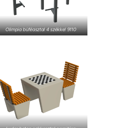
Olimpia büféasztal 4 székkel 9110