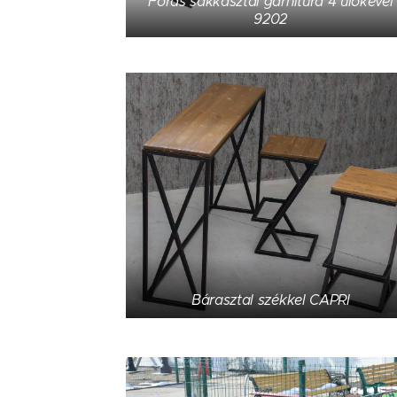
Foras sakkasztal garnitúra 4 ülőkével
9202
Bárasztal székkel CAPRI