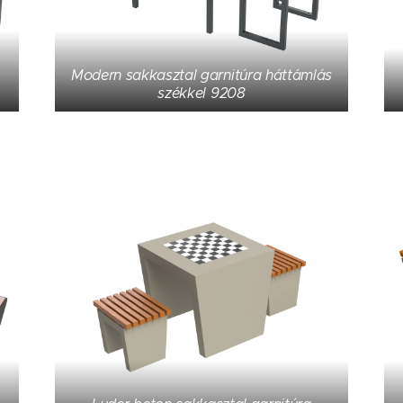
Modern sakkasztal garnitúra háttámlás
székkel 9208