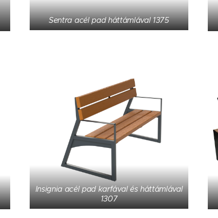
Sentra acél pad háttámlával 1375
Insignia acél pad karfával és háttámlával
1307