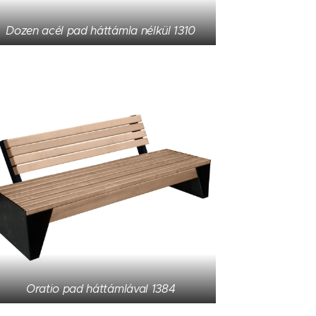
Dozen acél pad háttámla nélkül 1310
Oratio pad háttámlával 1384