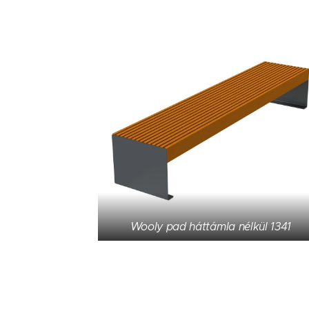
Wooly pad háttámla nélkül 1341