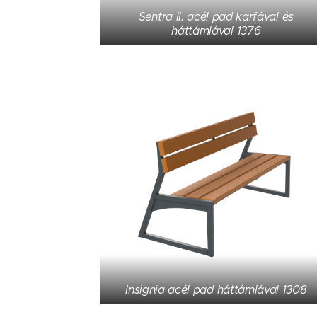
Sentra II. acél pad karfával és
háttámlával 1376
Insignia acél pad háttámlával 1308