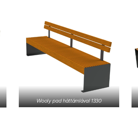
Wooly pad háttámlával 1330